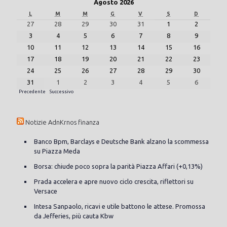
Agosto 2026
L
M
M
G
V
S
D
27
28
29
30
31
1
2
3
4
5
6
7
8
9
10
11
12
13
14
15
16
17
18
19
20
21
22
23
24
25
26
27
28
29
30
31
1
2
3
4
5
6
Precedente
Successivo
Notizie AdnKrnos finanza
Banco Bpm, Barclays e Deutsche Bank alzano la scommessa
su Piazza Meda
Borsa: chiude poco sopra la parità Piazza Affari (+0,13%)
Prada accelera e apre nuovo ciclo crescita, riflettori su
Versace
Intesa Sanpaolo, ricavi e utile battono le attese. Promossa
da Jefferies, più cauta Kbw