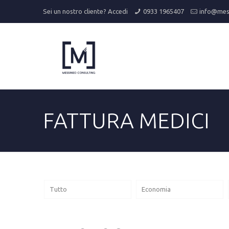
Sei un nostro cliente?
Accedi
0933 1965407
info@mess
FATTURA MEDICI
Tutto
Economia